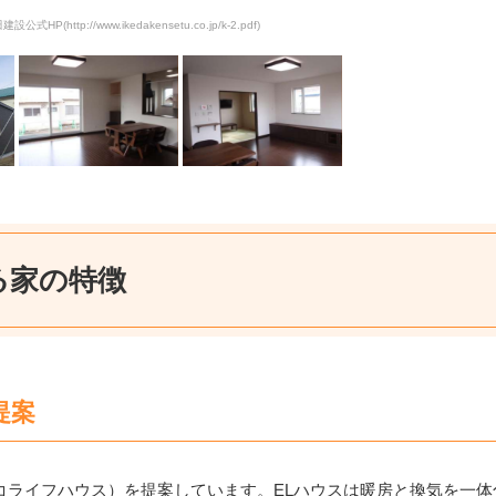
式HP(http://www.ikedakensetu.co.jp/k-2.pdf)
る家の特徴
提案
コライフハウス）を提案しています。ELハウスは暖房と換気を一体