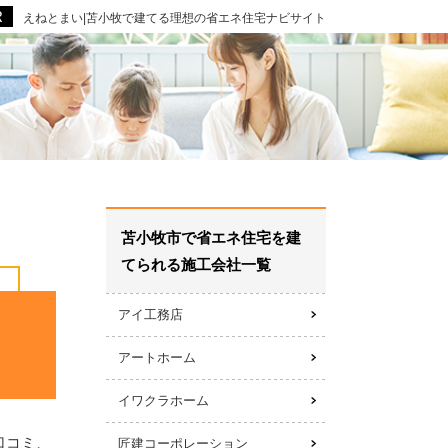
えねとまい|苫小牧で建てる理想の省エネ住宅ナビサイト
苫小牧市で省エネ住宅を建
てられる施工会社一覧
アイ工務店
アートホーム
イワクラホーム
口コミ、
匠建コーポレーション