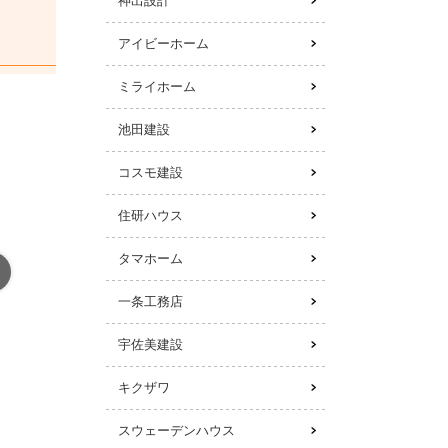
神出設計
アイビーホーム
ミライホーム
池田建設
コスモ建設
住研ハウス
タマホーム
一条工務店
宇佐美建設
キクザワ
スウェーデンハウス
引用元：池田建設公式HP(http://www.ikedakensetu.