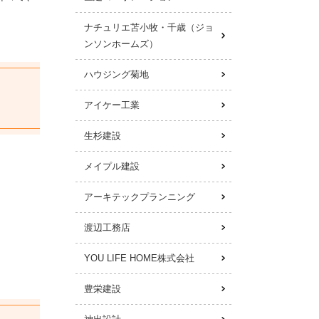
ナチュリエ苫小牧・千歳（ジョ
ンソンホームズ）
ハウジング菊地
アイケー工業
生杉建設
メイプル建設
アーキテックプランニング
渡辺工務店
YOU LIFE HOME株式会社
豊栄建設